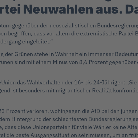
rtei Neuwahlen aus. D
tum gegenüber der neosozialistischen Bundesregierung
 begriffen, dass vor allem die extremistische Partei B
dergang eingeleitet.“
g der Grünen stehe in Wahrheit ein immenser Bedeutun
 Grünen sind mit einem Minus von 8,6 Prozent gegenüber
eUnion das Wahlverhalten der 16- bis 24-Jährigen: „Sie 
gend ist besonders mit migrantischer Realität konfronti
 23 Prozent verloren, wohingegen die AfD bei den jung
 dem Hintergrund der schlechtesten Bundesregierung sei
, dass diese Unionsparteien für viele Wähler keine Alter
tei die beste Ausgangssituation sein müssen, um an fr