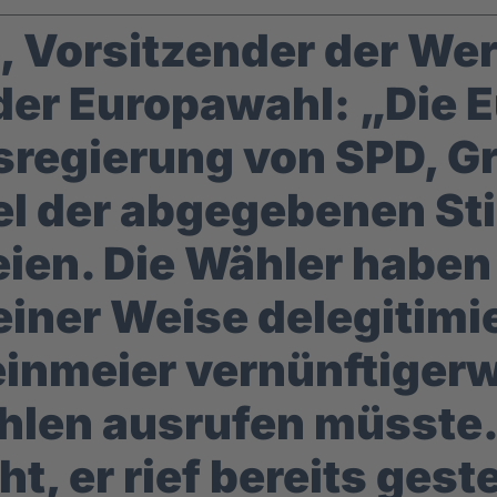
Vorsitzender der Wer
er Europawahl: „Die E
esregierung von SPD, G
tel der abgegebenen St
ien. Die Wähler haben
iner Weise delegitimie
inmeier vernünftiger
hlen ausrufen müsste
t, er rief bereits ges