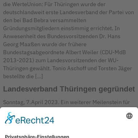
die WerteUnion: Für Thüringen wurde der
deutschlandweit erste Landesverband der Partei von
den bei Bad Bebra versammelten
Gründungsmitgliedern einstimmig errichtet. In
Anwesenheit des Bundesvorsitzenden Dr. Hans
Georg Maaßen wurde der frühere
Bundestagsabgeordnete Albert Weiler (CDU-MdB
2013-2021) zum Landesvorsitzenden der WU-
Thüringen gewählt. Tonio Aschoff und Torsten Jäger
bestellte die […]
Landesverband Thüringen gegründet
Sonntag, 7.April 2023. Ein weiterer Meilenstein für
die WerteUnion: Für Thüringen wurde der
deutschlandweit erste Landesverband der Partei von
den bei Bad Bebra versammelten
Gründungsmitgliedern einstimmig errichtet. In