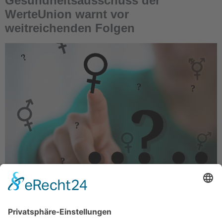
Gesundheitsausschuss der
WerteUnion warnt vor
weitreichenden Folgen
Das Selbstbestimmungsgesetz stößt auf massive
Kritik seitens der WerteUnion. Wir möchten deutlich
machen, dass dieses Gesetz einen beispiellosen
Eingriff in die Rechte von Eltern darstellt,