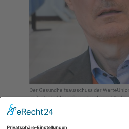
Der Gesundheitsausschuss der WerteUnion 
äußert erhebliche Bedenken hinsichtlich 
(Gesundheitsversorgungsstärkungsgesetz –
die Regelungen zur Entbudgetierung der ha