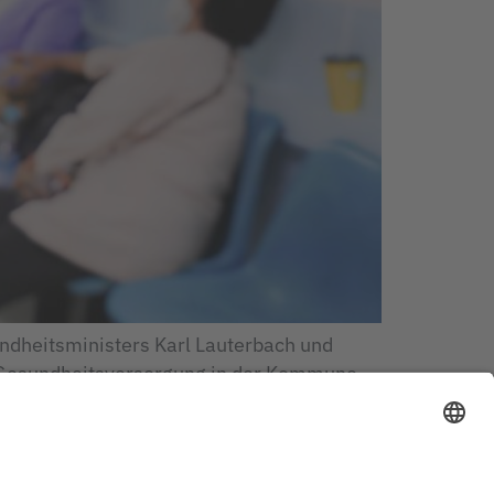
ndheitsministers Karl Lauterbach und
r Gesundheitsversorgung in der Kommune
rteUnion bezieht sich insbesondere auf