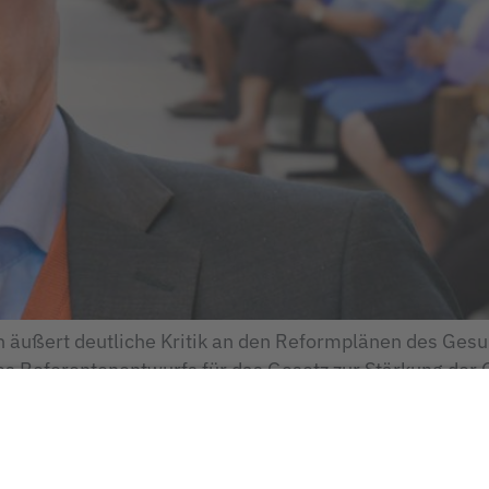
äußert deutliche Kritik an den Reformplänen des Gesu
des Referentenentwurfs für das Gesetz zur Stärkung de
 GVSG). Die Kritik des Gesundheitsausschusses der We
usärztlichen Vergütung sowie zur Einführung von […]