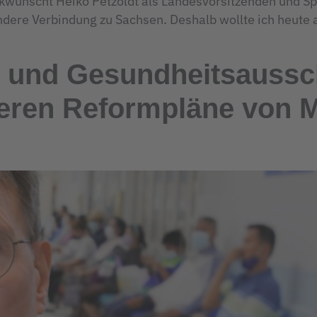
wünscht Heiko Petzoldt als Landesvorsitzenden und Sp
ndere Verbindung zu Sachsen. Deshalb wollte ich heut
 und Gesundheitsaussc
ieren Reformpläne von M