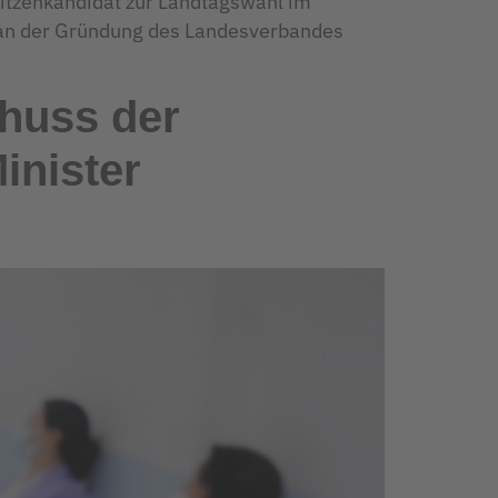
itzenkandidat zur Landtagswahl im
e an der Gründung des Landesverbandes
huss der
inister