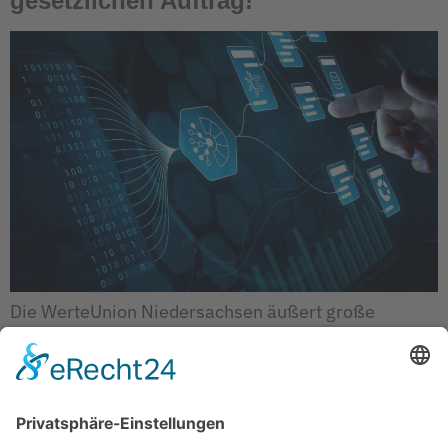
gesetzlichen Auftrag!
Die WerteUnion Niedersachsen äußert große
Besorgnis über den jüngsten Tweet des
Niedersächsischen Verfassungsschutzes. In diesem
Tweet wird der sogenannte „Stolzmonat“ als
rechtsextremistisch, nationalistisch, diskriminierend
und hasserfüllt bezeichnet. Er sei daher