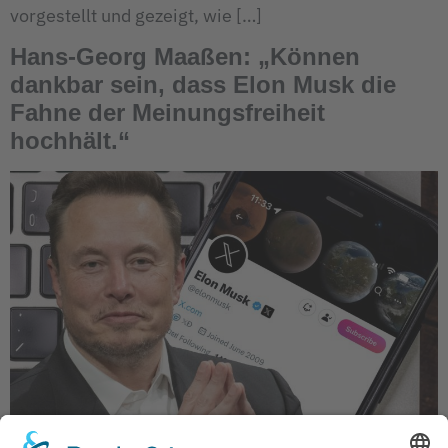
vorgestellt und gezeigt, wie […]
Hans-Georg Maaßen: „Können
dankbar sein, dass Elon Musk die
Fahne der Meinungsfreiheit
hochhält.“