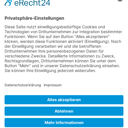
Der Vorgang ist einmalig: Der französische EU-
Kommissar Thierry Breton, nicht gewählt, aber
trotzdem oberster Zensor der Europäischen Union,
versucht, Elon Musk und seinem Netzwerk X (vorher
Twitter) einen Maulkorb anzulegen. Vor dem
Interview mit Donald Trump hatte Breton den X-
Inhaber verwarnt, von der EU gesetzte Regeln
einzuhalten, andernfalls werde er seinen
„Instrumentenkasten“ auspacken. Die Drohung […]
KONTAKT
IMPRESSUM
DATENSCHUTZHINWEISE