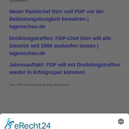
Quellen:
Neuer Parteichef Dürr soll FDP vor der
Bedeutungslosigkeit bewahren |
tagesschau.de
Dreikönigstreffen: FDP-Chef Dürr will alle
Gesetze seit 2000 auslaufen lassen |
tagesschau.de
Jahresauftakt: FDP will mit Dreikönigstreffen
wieder in Erfolgsspur kommen
Text, Bild und Gestaltung: Ingo Wendelken