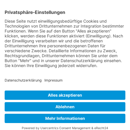
Jetzt teilen
Facebook
Twitter
LinkedIn
Pinterest
WhatsApp
Telegram
XING
Email
KONTAKT
IMPRESSUM
DATENSCHUTZHINWEISE