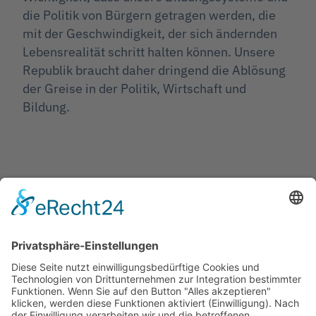
die Politik von Bürgern getragen werden, die
mit der Geschwindigkeit, der sich ändernden
Lebensrealität schritt halten können. Unsere
Republik braucht daher dringend die Ablösung
der Greise in der Politik, Wirtschaft und
Bildung.
Jetzt teilen
Facebook
Twitter
LinkedIn
Pinterest
WhatsApp
Telegram
XING
Email