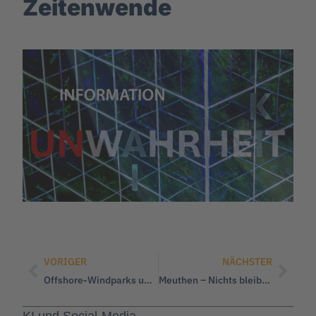
Zeitenwende
VORIGER
NÄCHSTER
Offshore-Windparks und Wasserstoffspeicher
Meuthen – Nichts bleibt ausgeschlossen
KI und Social-Media