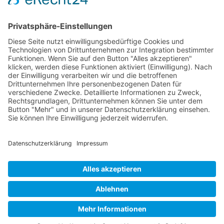
Jetzt teilen
Facebook
Twitter
LinkedIn
Pinterest
WhatsApp
Telegram
XING
Email
KONTAKT
IMPRESSUM
DATENSCHUTZHINWEISE