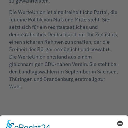
zu gewährleisten.
Die WerteUnion ist eine freiheitliche Partei, die
für eine Politik von Maß und Mitte steht. Sie
setzt sich für ein rechtsstaatliches und
demokratisches Deutschland ein. Ihr Ziel ist es,
einen sicheren Rahmen zu schaffen, der die
Freiheit der Bürger ermöglicht und bewahrt.
Die WerteUnion entstand aus einem
gleichnamigen CDU-nahen Verein. Sie steht bei
den Landtagswahlen im September in Sachsen,
Thüringen und Brandenburg erstmalig zur
Wahl.